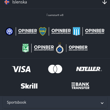
Íslenska
Í samstarfi við
Sportsbook