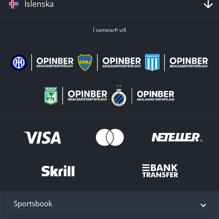
Íslenska
Í samstarfi við
Sportsbook