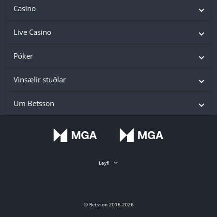
Casino
Live Casino
Póker
Vinsælir stuðlar
Um Betsson
Leyfi
© Betsson 2016-2026