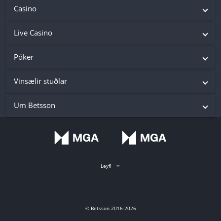
Casino
Live Casino
Póker
Vinsælir stuðlar
Um Betsson
Leyfi
© Betsson 2016-2026