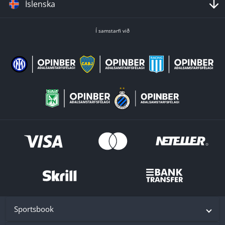
Íslenska
Í samstarfi við
Sportsbook