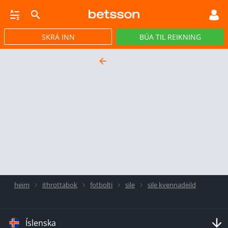
SKRÁ INN
BÚA TIL REIKNING
ÁBYRG SPILAMENNSKA
FRÉTTIR
heim
ithrottabok
fotbolti
sile
sile kvennadeild
Íslenska