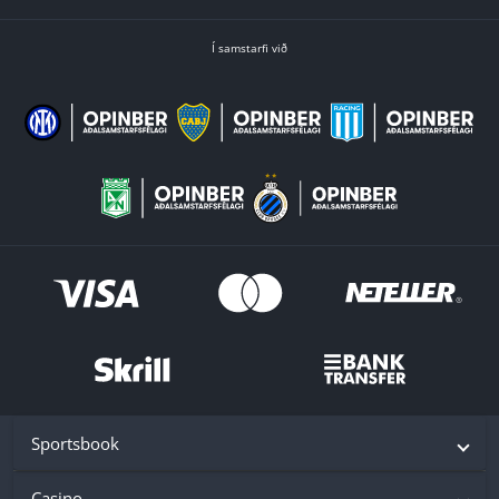
Í samstarfi við
Sportsbook
Casino