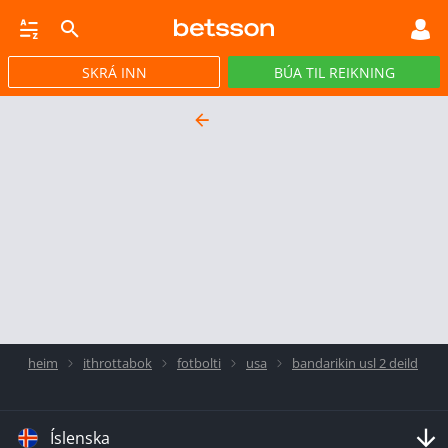
SKRÁ INN
BÚA TIL REIKNING
ÁBYRG SPILAMENNSKA
FRÉTTIR
heim
ithrottabok
fotbolti
usa
bandarikin usl 2 deild
Íslenska