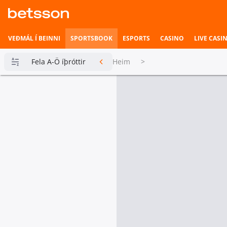
VEÐMÁL Í BEINNI
SPORTSBOOK
ESPORTS
CASINO
LIVE CASI
Fela A-Ö íþróttir
Heim
>
Betsson
Milljónin
Topplistar
Heimili íþrótta
Veðmál í
beinni
Hefst fljótlega
Esports