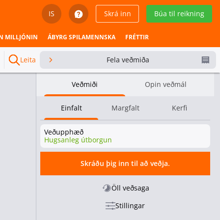
IS
Skrá inn
Búa til reikning
English
N MILLJÓNIN
ÁBYRG SPILAMENNSKA
FRÉTTIR
Svenska
Leita
Fela veðmiða
Dansk
Veðmiði
Opin veðmál
Íslenska
Einfalt
Margfalt
Kerfi
Español
Veðupphæð
Español - Chile
Hugsanleg útborgun
Español - México
Skráðu þig inn til að veðja.
Español - Colombia
Öll veðsaga
Stillingar
Español - Perú