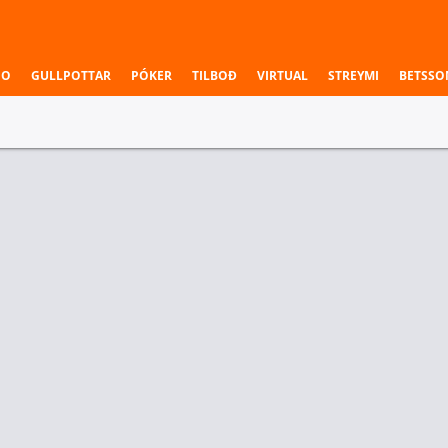
NO
GULLPOTTAR
PÓKER
TILBOÐ
VIRTUAL
STREYMI
BETSSO