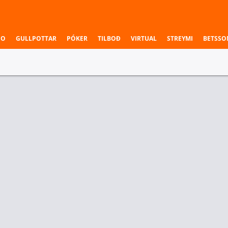
NO
GULLPOTTAR
PÓKER
TILBOÐ
VIRTUAL
STREYMI
BETSSO