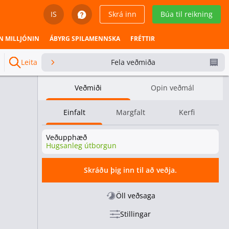
IS
Skrá inn
Búa til reikning
English
N MILLJÓNIN
ÁBYRG SPILAMENNSKA
FRÉTTIR
Svenska
Leita
Fela veðmiða
Dansk
Veðmiði
Opin veðmál
Íslenska
Einfalt
Margfalt
Kerfi
Español
Veðupphæð
Español - Chile
Hugsanleg útborgun
Español - México
Skráðu þig inn til að veðja.
Español - Colombia
Öll veðsaga
Stillingar
Español - Perú