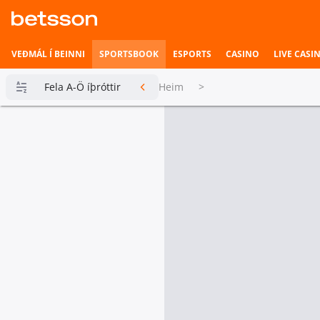
VEÐMÁL Í BEINNI
SPORTSBOOK
ESPORTS
CASINO
LIVE CASI
Fela A-Ö íþróttir
Heim
>
Betsson
Milljónin
Topplistar
Heimili íþrótta
Veðmál í
beinni
Hefst fljótlega
Esports