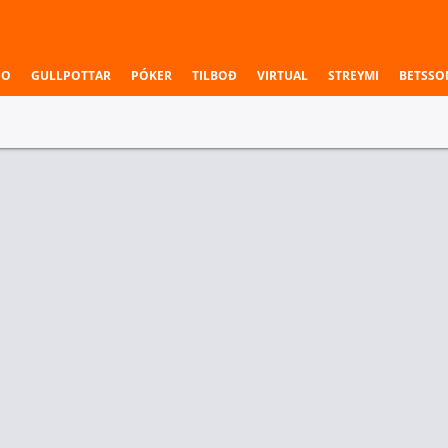
NO
GULLPOTTAR
PÓKER
TILBOÐ
VIRTUAL
STREYMI
BETSSO