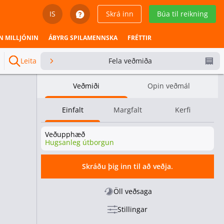
IS
Skrá inn
Búa til reikning
English
N MILLJÓNIN
ÁBYRG SPILAMENNSKA
FRÉTTIR
Svenska
Leita
Fela veðmiða
Dansk
Veðmiði
Opin veðmál
Íslenska
Einfalt
Margfalt
Kerfi
Español
Veðupphæð
Español - Chile
Hugsanleg útborgun
Español - México
Skráðu þig inn til að veðja.
Español - Colombia
Öll veðsaga
Stillingar
Español - Perú