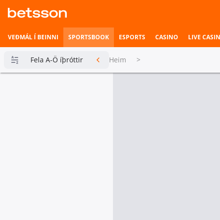
VEÐMÁL Í BEINNI
SPORTSBOOK
ESPORTS
CASINO
LIVE CASI
Fela A-Ö íþróttir
Heim
>
Betsson
Milljónin
Topplistar
Heimili íþrótta
Veðmál í
beinni
Hefst fljótlega
Esports