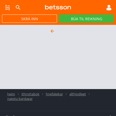
SKRÁ INN
BÚA TIL REIKNING
ÁBYRG SPILAMENNSKA
FRÉTTIR
heim
ithrottabok
hnefaleikar
althjodlegt
naestu bardagar