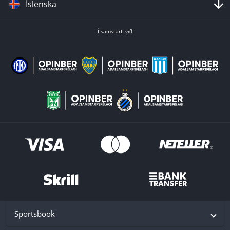
Íslenska
Í samstarfi við
Sportsbook