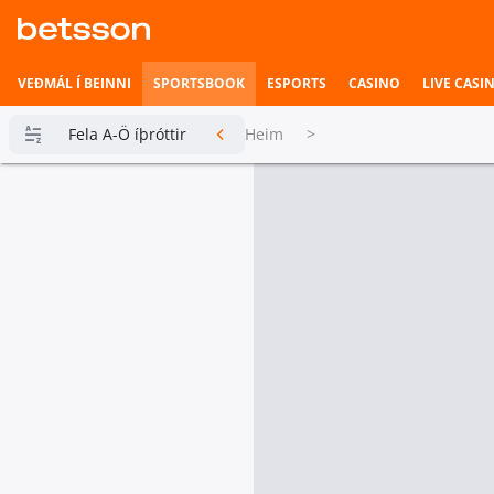
VEÐMÁL Í BEINNI
SPORTSBOOK
ESPORTS
CASINO
LIVE CASI
Fela A-Ö íþróttir
Heim
>
Betsson
Milljónin
Topplistar
Heimili íþrótta
Veðmál í
beinni
Hefst fljótlega
Esports