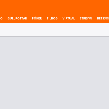
NO
GULLPOTTAR
PÓKER
TILBOÐ
VIRTUAL
STREYMI
BETSSO