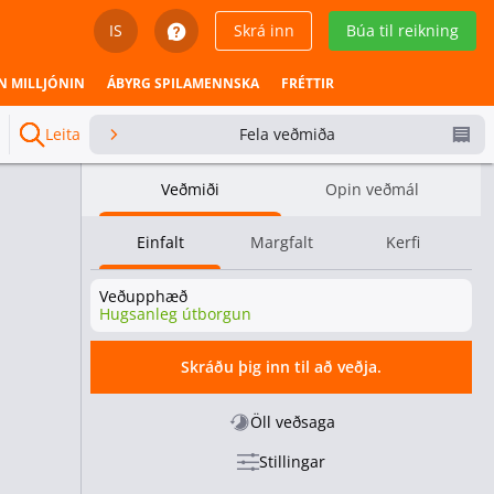
IS
Skrá inn
Búa til reikning
English
N MILLJÓNIN
ÁBYRG SPILAMENNSKA
FRÉTTIR
Svenska
Leita
Fela veðmiða
Dansk
Veðmiði
Opin veðmál
Íslenska
Einfalt
Margfalt
Kerfi
Español
Veðupphæð
Español - Chile
Hugsanleg útborgun
Español - México
Skráðu þig inn til að veðja.
Español - Colombia
Öll veðsaga
Stillingar
Español - Perú