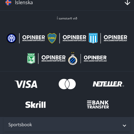
Íslenska
Í samstarfi við
Sportsbook