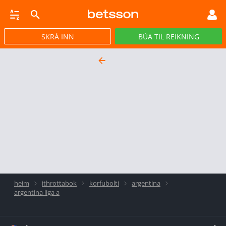
SKRÁ INN
BÚA TIL REIKNING
ÁBYRG SPILAMENNSKA
FRÉTTIR
heim
ithrottabok
korfubolti
argentina
argentina liga a