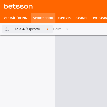
VEÐMÁL Í BEINNI
SPORTSBOOK
ESPORTS
CASINO
LIVE CASI
Fela A-Ö íþróttir
Heim
>
Betsson
Milljónin
Topplistar
Heimili íþrótta
Veðmál í
beinni
Hefst fljótlega
Esports