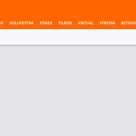
NO
GULLPOTTAR
PÓKER
TILBOÐ
VIRTUAL
STREYMI
BETSSO