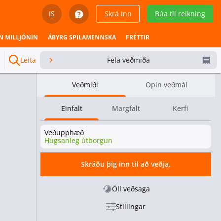
IS
Skrá inn
Búa til reikning
English
N MILLJÓNIN
ÁBYRG SPILAMENNSKA
FRÉTTIR
Svenska
Leita
Fela veðmiða
Dansk
Veðmiði
Opin veðmál
Íslenska
Einfalt
Margfalt
Kerfi
Español
Veðupphæð
Español - Chile
Hugsanleg útborgun
Español - México
Skráðu þig inn til að veðja.
Español - Colombia
Öll veðsaga
Stillingar
Español - Perú