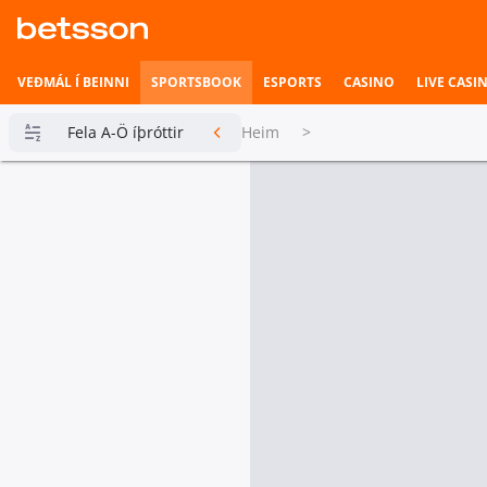
VEÐMÁL Í BEINNI
SPORTSBOOK
ESPORTS
CASINO
LIVE CASI
Fela A-Ö íþróttir
Heim
>
Betsson
Milljónin
Topplistar
Heimili íþrótta
Veðmál í
beinni
Hefst fljótlega
Esports