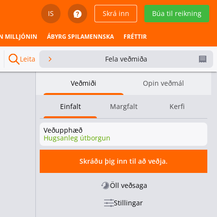
IS
Skrá inn
Búa til reikning
English
N MILLJÓNIN
ÁBYRG SPILAMENNSKA
FRÉTTIR
Svenska
Leita
Fela veðmiða
Dansk
Veðmiði
Opin veðmál
Íslenska
Einfalt
Margfalt
Kerfi
Español
Veðupphæð
Español - Chile
Hugsanleg útborgun
Español - México
Skráðu þig inn til að veðja.
Español - Colombia
Öll veðsaga
Stillingar
Español - Perú