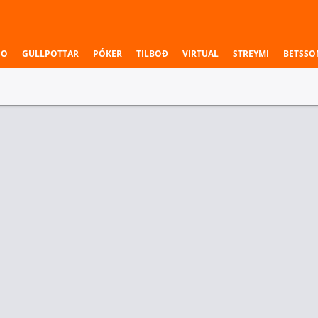
NO
GULLPOTTAR
PÓKER
TILBOÐ
VIRTUAL
STREYMI
BETSSO