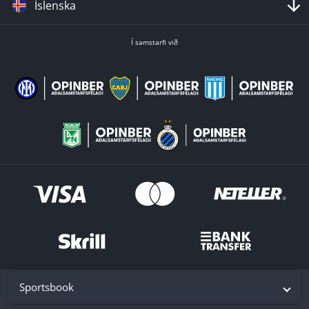
Íslenska
Í samstarfi við
Sportsbook