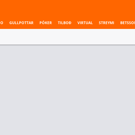
NO
GULLPOTTAR
PÓKER
TILBOÐ
VIRTUAL
STREYMI
BETSSO