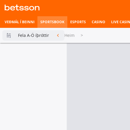
VEÐMÁL Í BEINNI
SPORTSBOOK
ESPORTS
CASINO
LIVE CASI
Fela A-Ö íþróttir
Heim
>
Betsson
Milljónin
Topplistar
Heimili íþrótta
Veðmál í
beinni
Hefst fljótlega
Esports