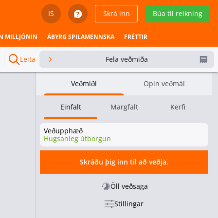
IS
Skrá inn
Búa til reikning
English
N MILLJÓNIN
ÁBYRG SPILAMENNSKA
FRÉTTIR
Svenska
Leita
Fela veðmiða
Dansk
Veðmiði
Opin veðmál
Íslenska
Einfalt
Margfalt
Kerfi
Español
Veðupphæð
Español - Chile
Hugsanleg útborgun
Español - México
Skráðu þig inn til að veðja.
Español - Colombia
Öll veðsaga
Stillingar
Español - Perú