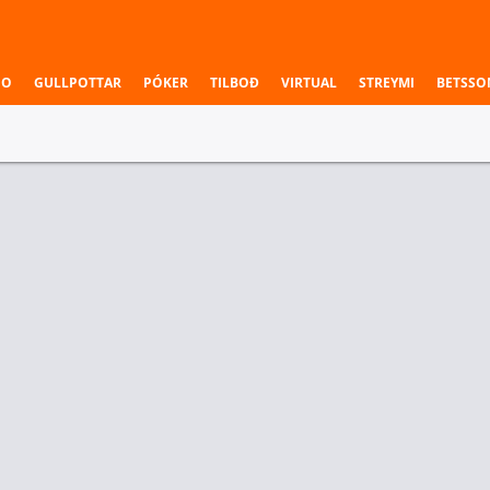
NO
GULLPOTTAR
PÓKER
TILBOÐ
VIRTUAL
STREYMI
BETSSO