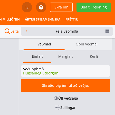
IS
Skrá inn
Búa til reikning
English
N MILLJÓNIN
ÁBYRG SPILAMENNSKA
FRÉTTIR
Svenska
Leita
Fela veðmiða
Dansk
Veðmiði
Opin veðmál
Íslenska
Einfalt
Margfalt
Kerfi
Español
Veðupphæð
Español - Chile
Hugsanleg útborgun
Español - México
Skráðu þig inn til að veðja.
Español - Colombia
Öll veðsaga
Stillingar
Español - Perú