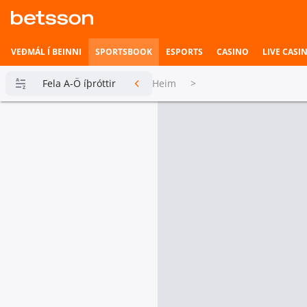
VEÐMÁL Í BEINNI
SPORTSBOOK
ESPORTS
CASINO
LIVE CASI
Fela A-Ö íþróttir
Heim
>
Betsson
Milljónin
Topplistar
Heimili íþrótta
Veðmál í
beinni
Hefst fljótlega
Esports