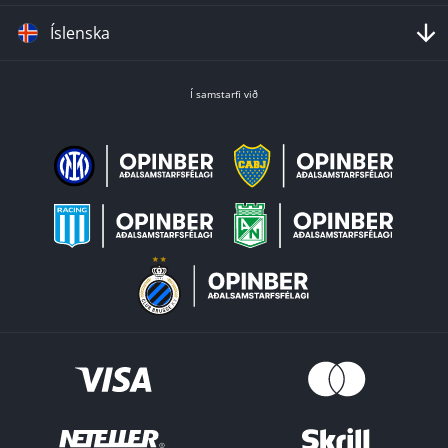
Íslenska
Í samstarfi við