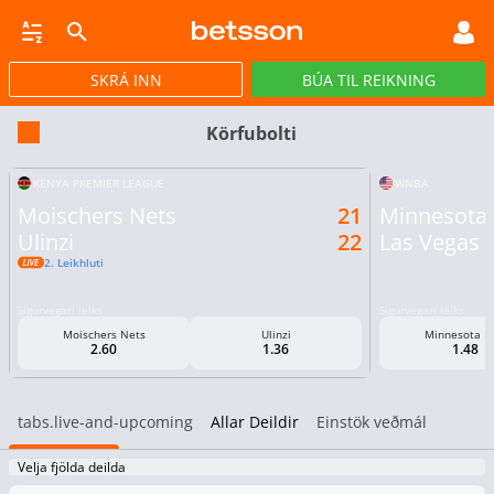
SKRÁ INN
BÚA TIL REIKNING
CASINO
GULLPOTTAR
PÓKER
TILBOÐ
VIRTUAL
STREY
Körfubolti
KENYA PREMIER LEAGUE
WNBA
Moischers Nets
21
Minnesota 
Ulinzi
22
Las Vegas 
2. Leikhluti
Sigurvegari leiks
Sigurvegari leiks
Moischers Nets
Ulinzi
Minnesota L
2.60
1.36
1.48
tabs.live-and-upcoming
Allar Deildir
Einstök veðmál
Velja fjölda deilda