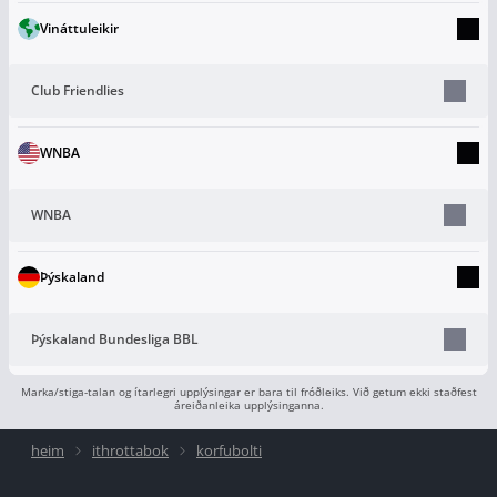
Vináttuleikir
Club Friendlies
WNBA
WNBA
Þýskaland
Þýskaland Bundesliga BBL
Marka/stiga-talan og ítarlegri upplýsingar er bara til fróðleiks. Við getum ekki staðfest
áreiðanleika upplýsinganna.
heim
ithrottabok
korfubolti