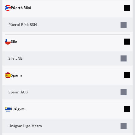
Púertó Ríkó
Púertó Ríkó BSN
Síle
Síle LNB
Spánn
Spánn ACB
Úrúgvæ
Úrúgvæ Liga Metro