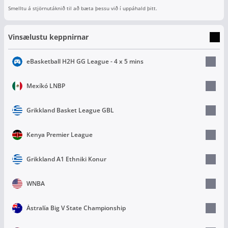
Smelltu á stjörnutáknið til að bæta þessu við í uppáhald þitt.
Vinsælustu keppnirnar
eBasketball H2H GG League - 4 x 5 mins
Mexíkó LNBP
Grikkland Basket League GBL
Kenya Premier League
Grikkland A1 Ethniki Konur
WNBA
Ástralía Big V State Championship