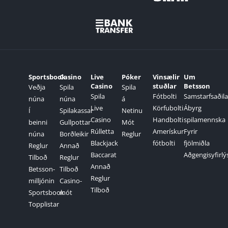
Sportsbook
Casino
Live
Póker
Vinsælir
Um
Casino
stuðlar
Betsson
Veðja
Spila
Spila
Spila
Fótbolti
Samstarfsaðila
núna
núna
á
Live
Körfubolti
Ábyrg
Í
Spilakassar
Netinu
Casino
Handbolti
spilamennska
beinni
Gullpottar
Mót
Rúlletta
Amerískur
Fyrir
núna
Borðleikir
Reglur
Blackjack
fótbolti
fjölmiðla
Reglur
Annað
Baccarat
Aðgengisyfirlý
Tilboð
Reglur
Annað
Betsson-
Tilboð
Reglur
milljónin
Casino-
Tilboð
Sportsbook
mót
Topplistar