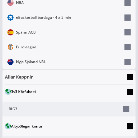
NBA
eBasketball bardaga - 4 x 5 mín
Spánn ACB
Euroleague
Nýja Sjáland NBL
Allar Keppnir
3v3 Körfubolti
BIG3
Alþjóðlegar konur