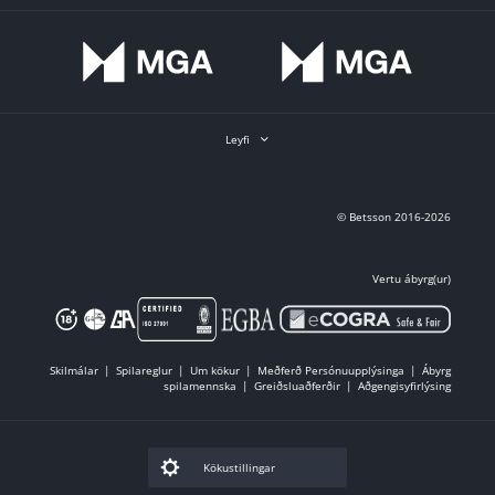
Leyfi
© Betsson 2016-2026
Vertu ábyrg(ur)
Skilmálar
Spilareglur
Um kökur
Meðferð Persónuupplýsinga
Ábyrg
spilamennska
Greiðsluaðferðir
Aðgengisyfirlýsing
Kökustillingar