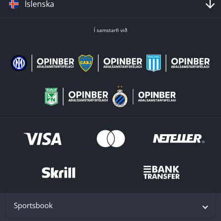
Íslenska
Í samstarfi við
Sportsbook