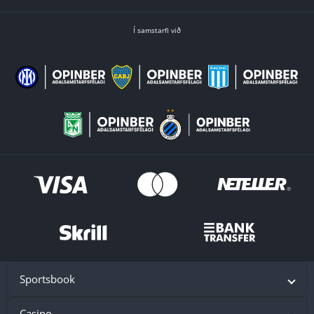
Í samstarfi við
Sportsbook
Casino