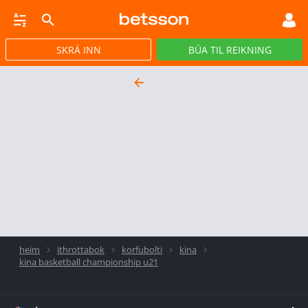
SKRÁ INN
BÚA TIL REIKNING
ÁBYRG SPILAMENNSKA
FRÉTTIR
heim
ithrottabok
korfubolti
kina
kina basketball championship u21