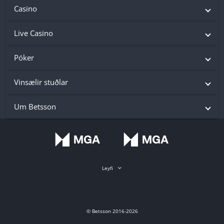
Casino
Live Casino
Póker
Vinsælir stuðlar
Um Betsson
Leyfi
© Betsson 2016-2026