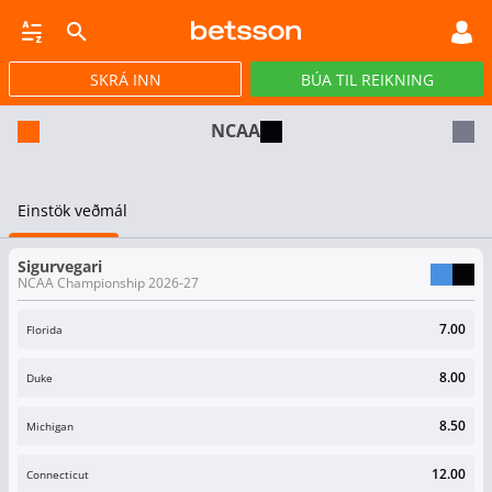
SKRÁ INN
BÚA TIL REIKNING
CASINO
GULLPOTTAR
PÓKER
TILBOÐ
VIRTUAL
STREY
NCAA
Einstök veðmál
Sigurvegari
NCAA Championship 2026-27
7.00
Florida
8.00
Duke
8.50
Michigan
12.00
Connecticut