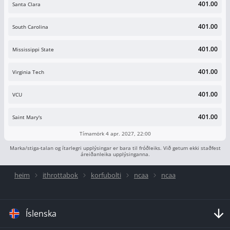
401.00
Santa Clara
401.00
South Carolina
401.00
Mississippi State
401.00
Virginia Tech
401.00
VCU
401.00
Saint Mary's
Tímamörk 4 apr. 2027, 22:00
Marka/stiga-talan og ítarlegri upplýsingar er bara til fróðleiks. Við getum ekki staðfest
áreiðanleika upplýsinganna.
heim
ithrottabok
korfubolti
ncaa
ncaa
Íslenska