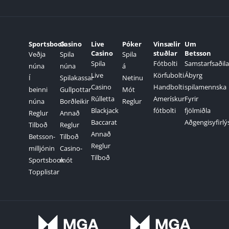
Sportsbook
Casino
Live
Póker
Vinsælir
Um
Casino
stuðlar
Betsson
Veðja
Spila
Spila
Spila
Fótbolti
Samstarfsaðila
núna
núna
á
Live
Körfubolti
Ábyrg
Í
Spilakassar
Netinu
Casino
Handbolti
spilamennska
beinni
Gullpottar
Mót
Rúlletta
Amerískur
Fyrir
núna
Borðleikir
Reglur
Blackjack
fótbolti
fjölmiðla
Reglur
Annað
Baccarat
Aðgengisyfirlý
Tilboð
Reglur
Annað
Betsson-
Tilboð
Reglur
milljónin
Casino-
Tilboð
Sportsbook
mót
Topplistar