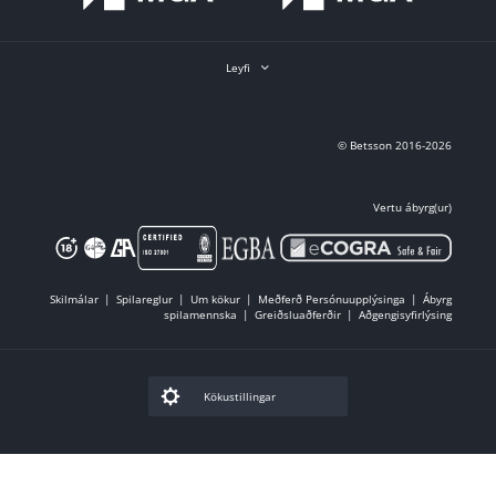
Leyfi
© Betsson 2016-2026
Vertu ábyrg(ur)
Skilmálar
Spilareglur
Um kökur
Meðferð Persónuupplýsinga
Ábyrg
spilamennska
Greiðsluaðferðir
Aðgengisyfirlýsing
Kökustillingar