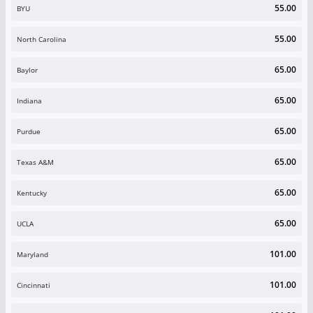
55.00
BYU
55.00
North Carolina
65.00
Baylor
65.00
Indiana
65.00
Purdue
65.00
Texas A&M
65.00
Kentucky
65.00
UCLA
101.00
Maryland
101.00
Cincinnati