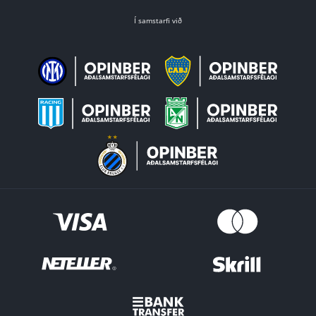
Í samstarfi við