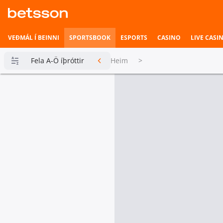
VEÐMÁL Í BEINNI
SPORTSBOOK
ESPORTS
CASINO
LIVE CASI
Fela A-Ö íþróttir
Heim
>
Betsson
Milljónin
Topplistar
Heimili íþrótta
Veðmál í
beinni
Hefst fljótlega
Esports