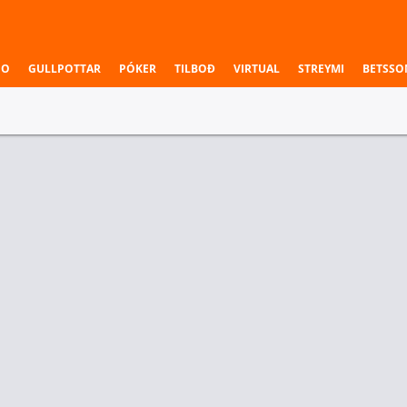
NO
GULLPOTTAR
PÓKER
TILBOÐ
VIRTUAL
STREYMI
BETSSO