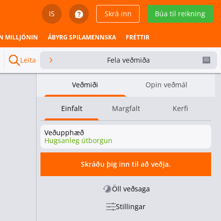
IS
Skrá inn
Búa til reikning
English
N MILLJÓNIN
ÁBYRG SPILAMENNSKA
FRÉTTIR
Svenska
Leita
Fela veðmiða
Dansk
Veðmiði
Opin veðmál
Íslenska
Einfalt
Margfalt
Kerfi
Español
Veðupphæð
Español - Chile
Hugsanleg útborgun
Español - México
Skráðu þig inn til að veðja.
Español - Colombia
Öll veðsaga
Stillingar
Español - Perú