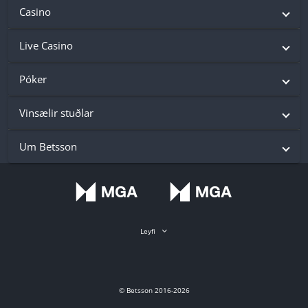
Casino
Live Casino
Póker
Vinsælir stuðlar
Um Betsson
Leyfi
© Betsson 2016-2026