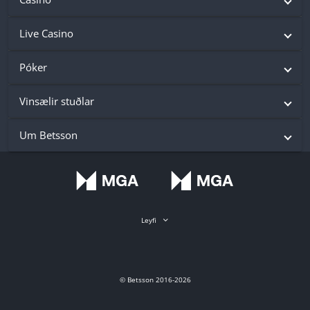
Live Casino
Póker
Vinsælir stuðlar
Um Betsson
Leyfi
© Betsson 2016-2026