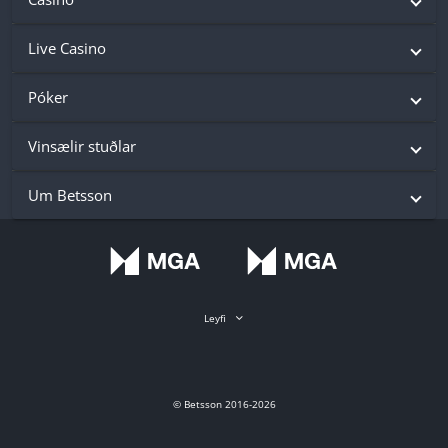
Live Casino
Póker
Vinsælir stuðlar
Um Betsson
Leyfi
© Betsson 2016-2026