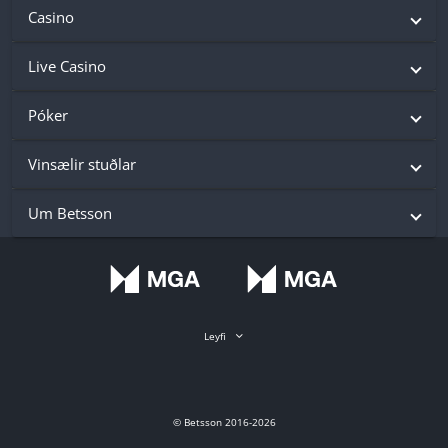
Casino
Live Casino
Póker
Vinsælir stuðlar
Um Betsson
Leyfi
© Betsson 2016-2026