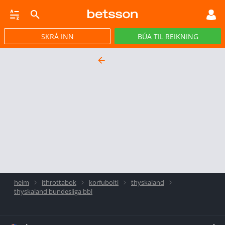
SKRÁ INN
BÚA TIL REIKNING
ÁBYRG SPILAMENNSKA
FRÉTTIR
heim
ithrottabok
korfubolti
thyskaland
thyskaland bundesliga bbl