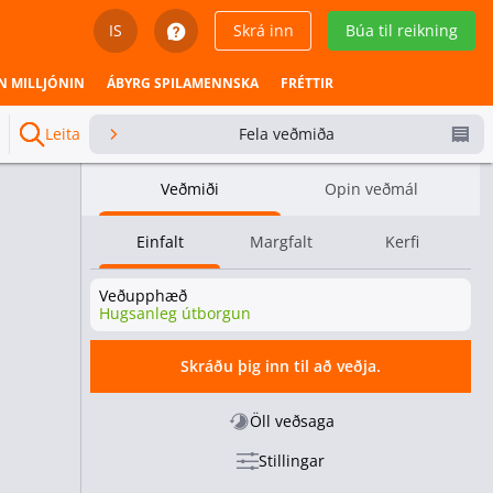
IS
Skrá inn
Búa til reikning
English
N MILLJÓNIN
ÁBYRG SPILAMENNSKA
FRÉTTIR
Svenska
Leita
Fela veðmiða
Dansk
Veðmiði
Opin veðmál
Íslenska
Einfalt
Margfalt
Kerfi
Español
Veðupphæð
Español - Chile
Hugsanleg útborgun
Español - México
Skráðu þig inn til að veðja.
Español - Colombia
Öll veðsaga
Stillingar
Español - Perú