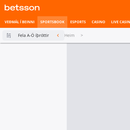
VEÐMÁL Í BEINNI
SPORTSBOOK
ESPORTS
CASINO
LIVE CASI
Fela A-Ö íþróttir
Heim
>
Betsson
Milljónin
Topplistar
Heimili íþrótta
Veðmál í
beinni
Hefst fljótlega
Esports