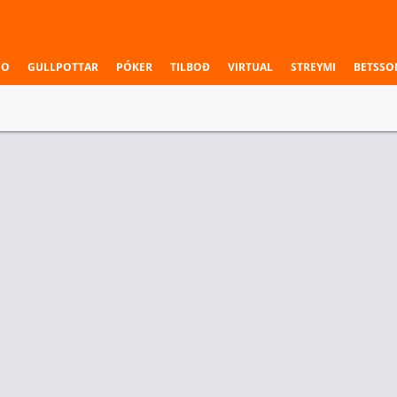
NO
GULLPOTTAR
PÓKER
TILBOÐ
VIRTUAL
STREYMI
BETSSO