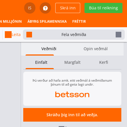
IS
Skrá inn
Búa til reikning
English
N MILLJÓNIN
ÁBYRG SPILAMENNSKA
FRÉTTIR
Svenska
Leita
Fela veðmiða
Dansk
Veðmiði
Opin veðmál
Íslenska
Einfalt
Margfalt
Kerfi
Español
Español - Chile
Þú verður að hafa amk. eitt veðmál á veðmiðanum
þínum til að geta lagt undir.
Español - México
Español - Colombia
Skráðu þig inn til að veðja.
Español - Perú