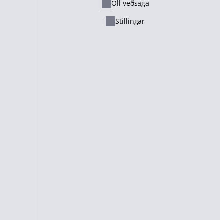
Öll veðsaga
Ελληνικά
Stillingar
Русский - Казахстан
Lietuvių
Italiano
Français
Suomi
Cameroon