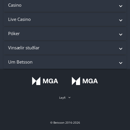
Casino
Live Casino
Póker
Vinsælir stuðlar
Um Betsson
Leyfi
© Betsson 2016-2026