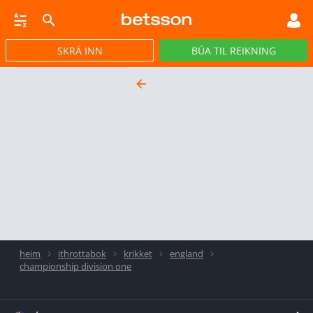
SKRÁ INN
BÚA TIL REIKNING
ÁBYRG SPILAMENNSKA
FRÉTTIR
heim
ithrottabok
krikket
england
championship division one