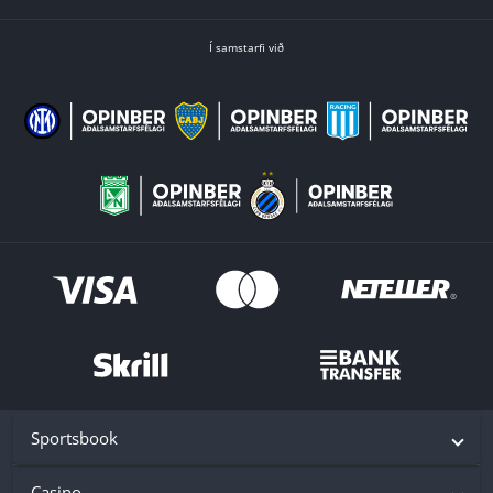
Í samstarfi við
Sportsbook
Casino