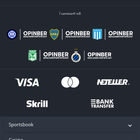
Í samstarfi við
Sportsbook
Casino