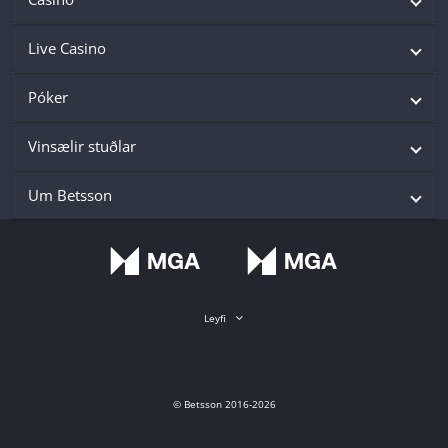
Live Casino
Póker
Vinsælir stuðlar
Um Betsson
Leyfi
© Betsson 2016-2026