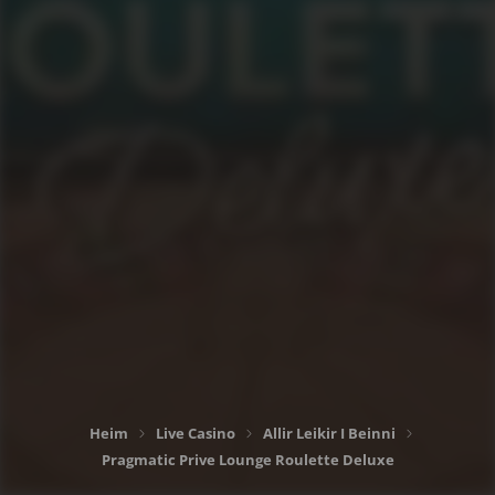
Heim
Live Casino
Allir Leikir I Beinni
Pragmatic Prive Lounge Roulette Deluxe