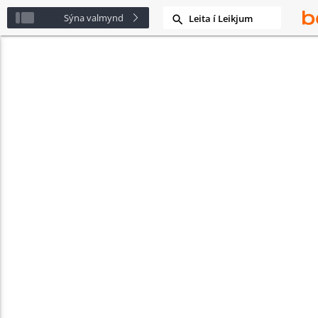
Sýna valmynd
Leita í Leikjum
IP
kjack
14