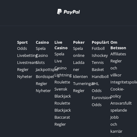
För dig som vill ha action finns våra
live bet
att tillgå i
oddssektionen. Här finns en hel sektion med matcher som är live
just nu och som du kan spela på. Du kan välja och sortera på vilka
sporter du vill se och sen välja match och vilket odds du vill spela
på. Lycka till!
Tips för betting på travodds
Sport
Casino
Live
Poker
Populärt
Om
För dig som vill spela på travodds så finns det en hel värld av
Casino
Betsson
Odds
Spela
Spela
Fotboll
information att ta del av. Varenda travspelare har sina egna tips
Spela
Affiliates
Livebetting
Casino
online
Ishockey
och tricks och om du är nybörjare kommer du snart bli varse om
Live
Regler
Livestream
Slots
Ladda
Tennis
hur stor travbettingvärlden är. Alla spelare ska ha lite tur, men
Casino
och
Regler
Jackpottspel
ner
Basket
travodds handlar mest om kunskap och att göra sin egen
Lightning
villkor
Nyheter
Bordsspel
klienten
Handboll
research. Att se över hästarnas tidigare lopp, prestationer på olika
Roulette
Integritetspoli
banor och vad det är för underlag som hästarna kommer att
Regler
Turneringar
SHL
springa på. Det är också värt att hålla koll på väderleksrapporten
Svensk
Cookie-
Nyheter
Regler
Odds
då regn kan ställa till det och en favorit kanske inte är favorit om
Blackjack
policy
Eurovision
vädret inte är det bästa.
Roulette
Ansvarsfullt
Odds
Blackjack
spelande
Det kan också vara värt att se över hästens prestationer på olika
längder. Kanske är hästen bättre under kortare distanser eller har
Baccarat
Jobb
favoritbanor.
Regler
och
karriär
Vanliga tävlingar inom hästsport att