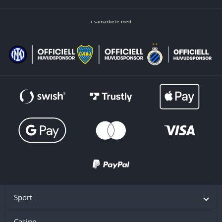
i samarbete med
Sport
Casino