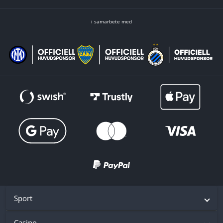
i samarbete med
Sport
Casino