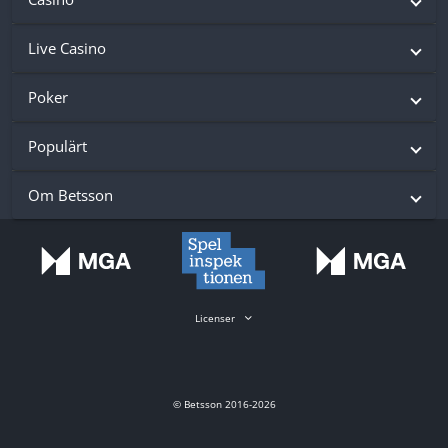
Live Casino
Poker
Populärt
Om Betsson
Licenser
© Betsson 2016-2026