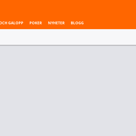
 OCH GALOPP
POKER
NYHETER
BLOGG