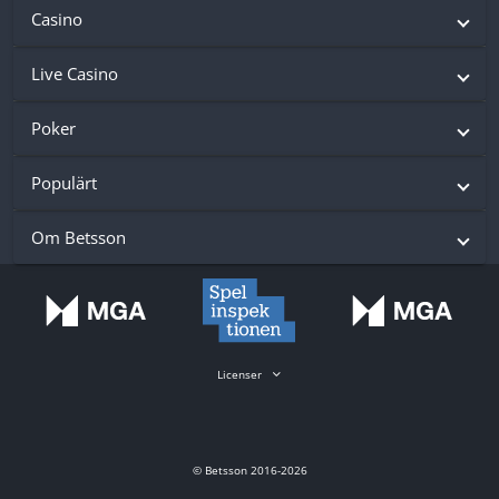
Casino
Live Casino
Poker
Populärt
Om Betsson
Licenser
© Betsson 2016-2026