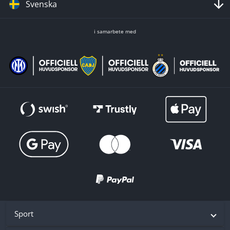
Svenska
i samarbete med
Sport