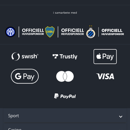
i samarbete med
Sport
Casino