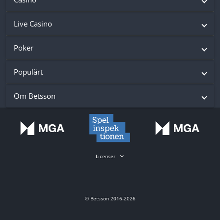
Live Casino
Poker
Populärt
Om Betsson
Licenser
© Betsson 2016-2026