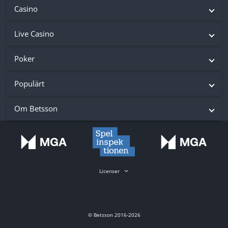
Casino
Live Casino
Poker
Populärt
Om Betsson
Licenser
© Betsson 2016-2026