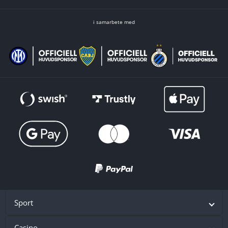
i samarbete med
Sport
Casino