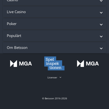
Live Casino
Poker
Populärt
Om Betsson
Licenser
© Betsson 2016-2026