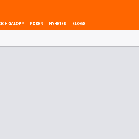
 OCH GALOPP
POKER
NYHETER
BLOGG