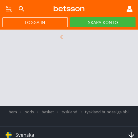
LOGGA IN
SKAPA KONTO
hem
odds
basket
tyskland
tyskland bundesliga bbl
Svenska