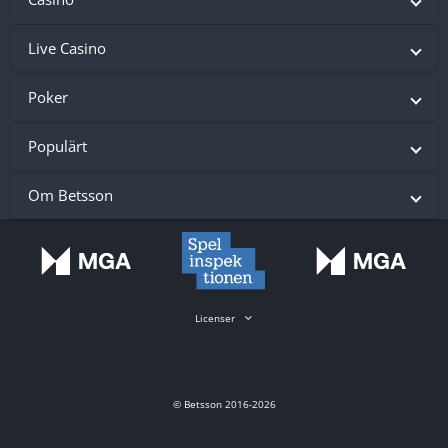
Live Casino
Poker
Populärt
Om Betsson
Licenser
© Betsson 2016-2026