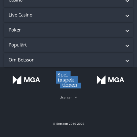
Live Casino
Poker
Populärt
Om Betsson
Licenser
© Betsson 2016-2026