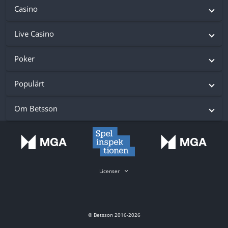
Casino
Live Casino
Poker
Populärt
Om Betsson
Licenser
© Betsson 2016-2026