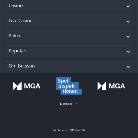
Casino
Live Casino
Poker
Populärt
Om Betsson
Licenser
© Betsson 2016-2026