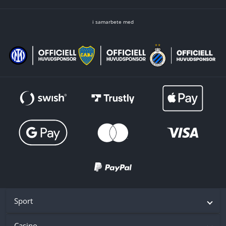
i samarbete med
Sport
Casino