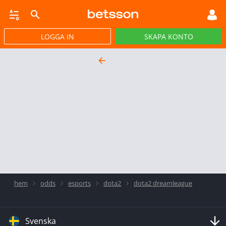
LOGGA IN
SKAPA KONTO
hem
odds
esports
dota2
dota2 dreamleague
Svenska