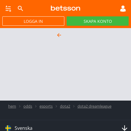
LOGGA IN
SKAPA KONTO
hem
odds
esports
dota2
dota2 dreamleague
Svenska