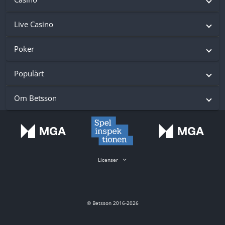
Live Casino
Poker
Populärt
Om Betsson
Licenser
© Betsson 2016-2026